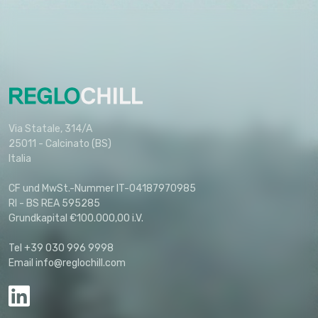
Via Statale, 314/A
25011 - Calcinato (BS)
Italia
CF und MwSt.-Nummer IT-04187970985
RI - BS REA 595285
Grundkapital €100.000,00 i.V.
Tel +39 030 996 9998
Email info@reglochill.com