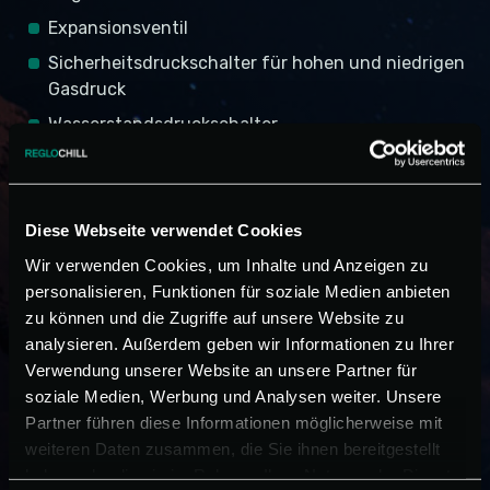
Expansionsventil
Sicherheitsdruckschalter für hohen und niedrigen
Gasdruck
Wasserstandsdruckschalter
Plattenverdampfer mit hocheffizienten
Kupferrohren für den Wasser-Gas-Austausch
Axialventilatoren oder alternativ
Diese Webseite verwendet Cookies
Radialventilatoren, falls erforderlich
Wir verwenden Cookies, um Inhalte und Anzeigen zu
Einstellung der Lüftergeschwindigkeit zur
personalisieren, Funktionen für soziale Medien anbieten
Feinabstimmung der Kondensation
zu können und die Zugriffe auf unsere Website zu
Zentrifugal-Wasserumwälzpumpe (Ersatzpumpe
analysieren. Außerdem geben wir Informationen zu Ihrer
auf Anfrage erhältlich)
Verwendung unserer Website an unsere Partner für
soziale Medien, Werbung und Analysen weiter. Unsere
Manuelles oder alternativ automatisches
Partner führen diese Informationen möglicherweise mit
Proportional-Bypassventil, falls erforderlich
weiteren Daten zusammen, die Sie ihnen bereitgestellt
Eingebautes Reservoir
haben oder die sie im Rahmen Ihrer Nutzung der Dienste