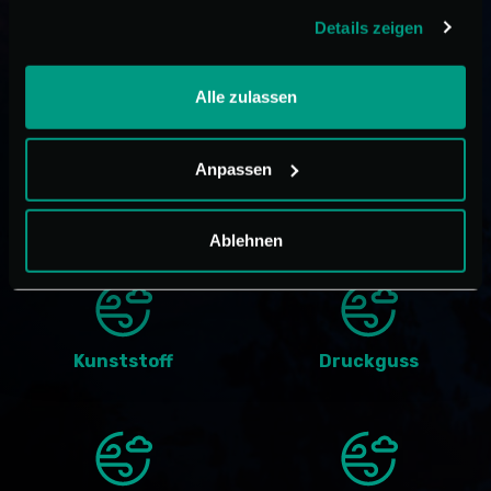
Automatische Wasserfüllanlage
gesammelt haben.
Details zeigen
Schalttafel mit Schutzart IP55, komplett mit
elektronischer Steuerung auf Mikroprozessorbasis
Alle zulassen
zur Einstellung und Anzeige der
Betriebstemperatur (auch als Remote-Version
erhältlich)
Anpassen
Ablehnen
Kunststoff
Druckguss