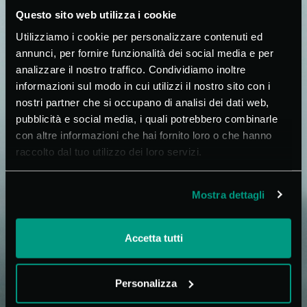
Questo sito web utilizza i cookie
Utilizziamo i cookie per personalizzare contenuti ed
annunci, per fornire funzionalità dei social media e per
analizzare il nostro traffico. Condividiamo inoltre
informazioni sul modo in cui utilizzi il nostro sito con i
nostri partner che si occupano di analisi dei dati web,
pubblicità e social media, i quali potrebbero combinarle
con altre informazioni che hai fornito loro o che hanno
raccolto dal tuo utilizzo dei loro servizi.
Via Statale, 314/A
Mostra dettagli
25011 - Calcinato (BS)
Italia
Accetta tutti
CF e P.IVA IT-04187970985
RI - BS REA 595285
Cap. Soc. €100.000,00 i.v.
Personalizza
Tel +39 030 996 9998