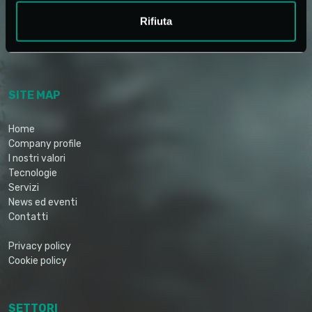
Email info@reglochill.com
Rifiuta
SITE MAP
Home
Company profile
I nostri valori
Tecnologie
Servizi
News ed eventi
Contatti
Privacy policy
Cookie policy
SETTORI