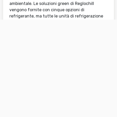
ambientale. Le soluzioni green di Reglochill
vengono fornite con cinque opzioni di
refrigerante, ma tutte le unità di refrigerazione
comprendono modelli con un potenziale di
eliminazione dell’ozono pari a 0.
RICERCA
E SVILUPPO
Reglochill rivolge costante attenzione alle
attività di ricerca e sviluppo, attività
fondamentale per un’azienda che vuole essere
competitiva e al passo con le nuove tecnologie. Il