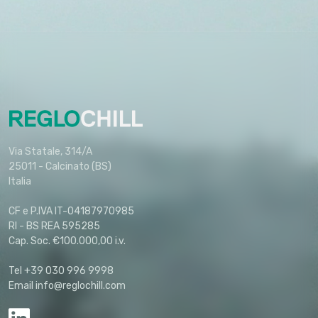
Via Statale, 314/A
25011 - Calcinato (BS)
Italia
CF e P.IVA IT-04187970985
RI - BS REA 595285
Cap. Soc. €100.000,00 i.v.
Tel +39 030 996 9998
Email info@reglochill.com