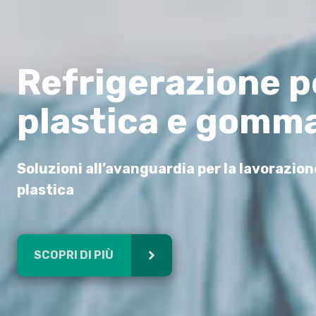
Refrigerazione p
plastica e gomm
Soluzioni all’avanguardia per la lavorazion
plastica
SCOPRI DI PIÙ