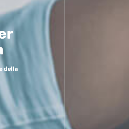
er
a
e della